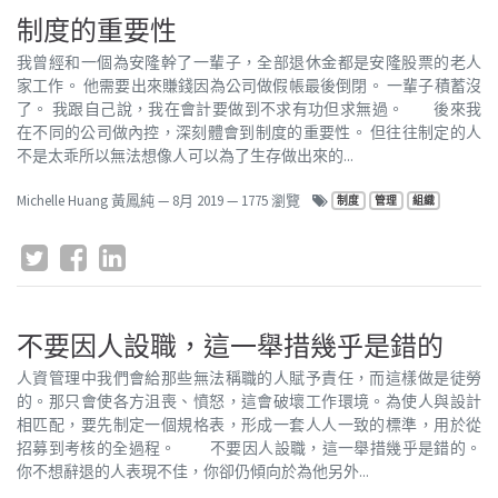
制度的重要性
我曾經和一個為安隆幹了一輩子，全部退休金都是安隆股票的老人
家工作。 他需要出來賺錢因為公司做假帳最後倒閉。 一輩子積蓄沒
了。 我跟自己說，我在會計要做到不求有功但求無過。 後來我
在不同的公司做內控，深刻體會到制度的重要性。 但往往制定的人
不是太乖所以無法想像人可以為了生存做出來的...
Michelle Huang 黃鳳純
—
8月 2019
— 1775 瀏覽
制度
管理
組織
不要因人設職，這一舉措幾乎是錯的
人資管理中我們會給那些無法稱職的人賦予責任，而這樣做是徒勞
的。那只會使各方沮喪、憤怒，這會破壞工作環境。為使人與設計
相匹配，要先制定一個規格表，形成一套人人一致的標準，用於從
招募到考核的全過程。 ​ 不要因人設職，這一舉措幾乎是錯的。
你不想辭退的人表現不佳，你卻仍傾向於為他另外...