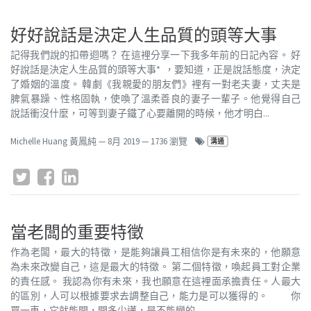
好好說話是決定人生品質的頭等大事
記得我們說的扣帶迴嗎？ 在這裡分享一下我多年前的日記內容。 好
好說話是決定人生品質的頭等大事* ，要知道，正是說話態度，決定
了婚姻的溫度。 韓劇《我親愛的朋友們》裡有一對老夫妻，丈夫是
脾氣暴躁、性格固執，使喚了溫柔善良的妻子一輩子。他覺得自己
說話衝沒什麼，可等到妻子鐵了心要離開的時候，他才明白...
Michelle Huang 黃鳳純
—
8月 2019
— 1736 瀏覽
溝通
當老闆的重要特徵
作為老闆，最大的特徵，是能夠讓員工相信你是有未來的，他願意
為未來改變自己，這是最大的特徵。 第二個特徵，喚起員工對企業
的責任感。 我認為你有未來，我也願意在這裡面承擔責任。人最大
的區別，人可以根據要求去調整自己，能力是可以獲得的。 ​ 你
買一車，它就能開，開多少邁，是不能變的...