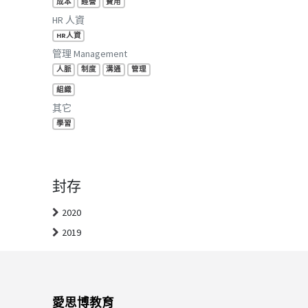
成本
經營
費用
HR 人資
HR人資
管理 Management
人脈
制度
溝通
管理
組織
其它
學習
封存
2020
2019
愛思博教育