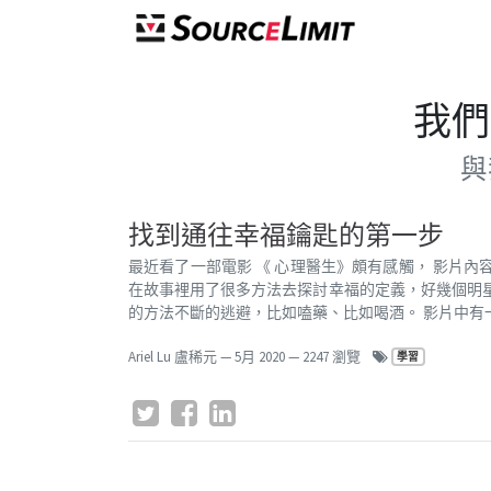
我們
與
找到通往幸福鑰匙的第一步
最近看了一部電影 《 心理醫生》頗有感觸， 影片
在故事裡用了很多方法去探討幸福的定義，好幾個明
的方法不斷的逃避，比如嗑藥、比如喝酒。 影片中有一
Ariel Lu 盧稀元
—
5月 2020
— 2247 瀏覽
學習