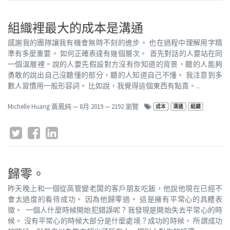
組織裡最大的成本是溝通
感謝我的團隊讓我有機會無時不刻的進步。 也在過程中理解用字精
準有多麼重要。 如何正確表達有幾個層次。 首先對話的人要站在同
一個溫層裡。說的人要先假設對方沒有你知道的背景，聽的人能夠
勇敢的說出自己沒聽懂的部分，聽的人知道自己不懂。 我注意到多
數人習慣用一般形容詞。 比如說，我覺得這個東西有點貴。...
Michelle Huang 黃鳳純
—
8月 2019
— 2192 瀏覽
成本
溝通
組織
歸零。
昨天晚上和一個從高管變老闆的客戶朋友吃飯，他說他現在已經不
會太過度的看待成功。 因為他歸零過。 這是擁有平常心的具體表
徵。 一個人什麼時候開始犯錯誤呢？我發現是開始失去平常心的時
候。 沒有平常心的時候大部分是什麼處境？成功的時候。 所謂成功