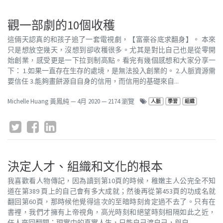
觀一部劇的10個收穫
這倆天認真的和孩子追了一套電視劇，【富豪谷底求翻身】。 本來
只是想放空幾天，沒想到卻收穫很多。尤其是對比自己也是從零開
始創業，感受更是一下拉到制高點。看完有幾個感想和大家分享一
下： 1.如果一直存在生存的處境，是無法投入創業的。 2.人脈資源需
要信任 3.能夠畫餅源自自身的信用，而信用的基礎來自...
Michelle Huang 黃鳳純
—
4月 2020
— 2174 瀏覽
人脈
學習
組織
決定人才、組織和文化的根本
我喜歡看人物傳記，因為讀到第10頁的時候，稚嫩主人公完全不知
道在第389 頁上的自己會有多大成就；然後再從第453頁的功成名就
翻回第60頁，那時候他覺得這次的至暗時刻肯定過不去了。只有在
書裡，我們才擁有上帝視角，高光時刻和絕望時刻相隔如此之近，
任人來回翻閱；現實中的真實人生，只能自己渡自己，與自...